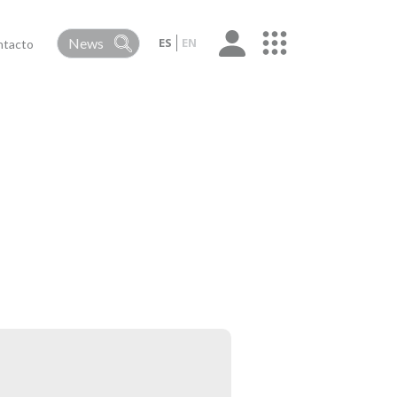
ES
EN
ntacto