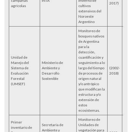
campañas
INTA
invierno de
Acce
2017)
agrícolas
cultivos
extensivos del
Noroeste
Argentino
Monitoreo de
bosques nativos
de Argentina
para la
detección,
Unidad de
cuantificación y
Manejo del
Ministerio de
seguimiento a lo
Sistema de
Ambiente y
largo del tiempo
(2002-
Acce
Evaluación
Desarrollo
de procesos de
2018)
Forestal
Sostenible
origen natural
(UMSEF)
y/o antrópico
que modifican la
estructura y/o
extensión de
estos
ecosistemas.
Monitoreo de
Primer
Secretaría de
Unidades de
inventario de
Ambiente y
vegetación para