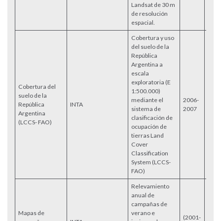
Landsat de 30 m
de resolución
espacial.
Cobertura y uso
del suelo de la
República
Argentina a
escala
exploratoria (E
Cobertura del
1:500.000)
Info
suelo de la
mediante el
2006-
Acce
República
INTA
sistema de
2007
Cart
Argentina
clasificación de
Acce
(LCCS- FAO)
ocupación de
tierras Land
Cover
Classification
System (LCCS-
FAO)
Relevamiento
anual de
campañas de
Mapas de
verano e
(2001-