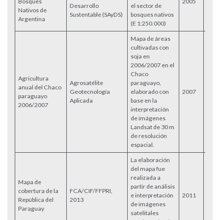
Bosques
2005
Desarrollo
el sector de
Nativos de
Sustentable (SAyDS)
bosques nativos
Argentina
(E 1:250.000)
Mapa de áreas
cultivadas con
soja en
2006/2007 en el
Chaco
Agricultura
Agrosatélite
paraguayo,
anual del Chaco
Geotecnología
elaborado con
2007
paraguayo
Aplicada
base en la
2006/2007
interpretación
de imágenes
Landsat de 30 m
de resolución
espacial.
La elaboración
del mapa fue
realizada a
Mapa de
partir de análisis
cobertura de la
FCA/CIF/FFPRI,
e interpretación
2011
Acce
República del
2013
de imágenes
Paraguay
satelitales