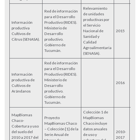
Relevamiento
Red de información
de unidades
para el Desarrollo
productivas por
Información
Productivo (RIDES).
el Servicio
productiva
Ministerio de
Nacional de
2015
Acce
Cultivos de
Desarrollo
Sanidad y
Citrus (SENASA).
productivo.
Calidad
Gobierno de
Agroalimentaria
Tucumán.
(SENASA).
Red de información
para el Desarrollo
Información
Productivo (RIDES).
productiva de
Ministerio de
2016
Acce
Cultivos de
Desarrollo
Arándanos
productivo.
Gobierno de
Tucumán.
Colección 1 de
MapBiomas
Proyecto
MapBiomas
Chaco-
MapBiomas Chaco
Chaco incluye
Cobertura y uso
– Colección [1] de la
datos anuales
del suelo del
2010-
Serie Anual de
de uso y
Acce
2010 a 2017 del
2017