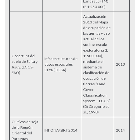
Landsat 5 (TM)
(E 1:250.000)
Actualización
2013 del Mapa
de ocupación de
las tierras y uso
actual de los
suelo a escala
exploratoria (E
Cobertura del
1: 500.000),
Infraestructuras de
suelo de Salta y
mediante el
datos espaciales
2013
Acce
Jujuy. (LCCS-
sistema de
Salta (IDESA).
FAO)
clasificación de
ocupación de
tierras “Land
Cover
Classification
System – LCCS”,
(Di Gregorio et
al., 1998)
Cultivos de soja
de la Región
INFONA/SIRT 2014
2014
Oriental del
Paraguay