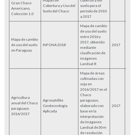
Mapas de
cobertura del
Gran Chaco
Cobertura y Uso del
suelo para el
Americano.
Suelo del Chaco
período de 2010
Colección 1.0
a 2017
Mapa de cambio
de uso del suelo
entre 2016 y
Mapa de cambio
2017, obtenido
de uso del suelo
INFONA 2018
2017
mediante
en Paraguay
clasificación de
imágenes
Landsat 8
Mapa de áreas
cultivadas con
soja en
2016/2017 en el
Chaco
Agricultura
Agrosatélite
paraguayo,
anual del Chaco
Geotecnología
elaborado con
2017
Acce
paraguayo
Aplicada
base en la
2016/2017
interpretación
de imágenes
Landsat de30 m
de resolución