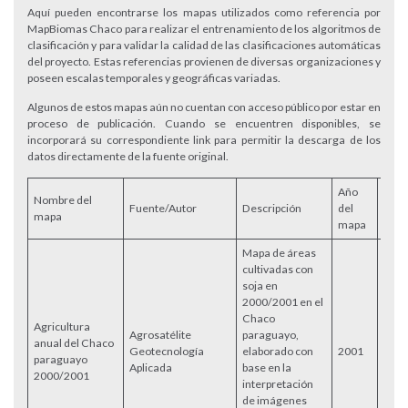
Aquí pueden encontrarse los mapas utilizados como referencia por
MapBiomas Chaco para realizar el entrenamiento de los algoritmos de
clasificación y para validar la calidad de las clasificaciones automáticas
del proyecto. Estas referencias provienen de diversas organizaciones y
poseen escalas temporales y geográficas variadas.
Algunos de estos mapas aún no cuentan con acceso público por estar en
proceso de publicación. Cuando se encuentren disponibles, se
incorporará su correspondiente link para permitir la descarga de los
datos directamente de la fuente original.
Año
Nombre del
Fuente/Autor
Descripción
del
Link
mapa
mapa
Mapa de áreas
cultivadas con
soja en
2000/2001 en el
Chaco
Agricultura
Agrosatélite
paraguayo,
anual del Chaco
Geotecnología
elaborado con
2001
paraguayo
Aplicada
base en la
2000/2001
interpretación
de imágenes