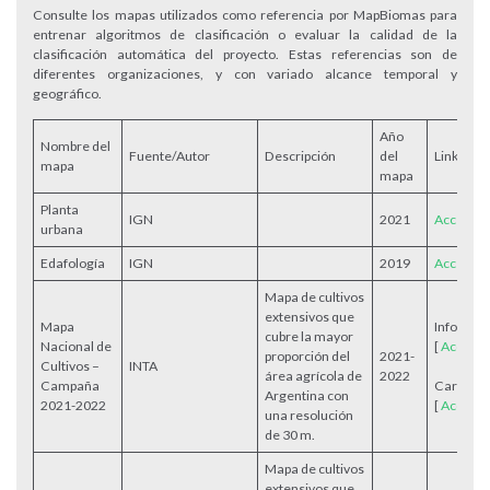
Consulte los mapas utilizados como referencia por MapBiomas para
entrenar algoritmos de clasificación o evaluar la calidad de la
clasificación automática del proyecto. Estas referencias son de
diferentes organizaciones, y con variado alcance temporal y
geográfico.
Año
Nombre del
Fuente/Autor
Descripción
del
Link
mapa
mapa
Planta
IGN
2021
Acceder
urbana
Edafología
IGN
2019
Acceder
Mapa de cultivos
extensivos que
Mapa
Informe
cubre la mayor
Nacional de
[
Accede
proporción del
2021-
Cultivos –
INTA
área agrícola de
2022
Campaña
Cartogra
Argentina con
2021-2022
[
Accede
una resolución
de 30 m.
Mapa de cultivos
extensivos que