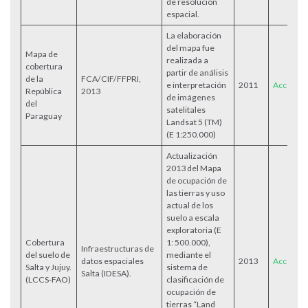
de resolución
espacial.
La elaboración
del mapa fue
Mapa de
realizada a
cobertura
partir de análisis
de la
FCA/CIF/FFPRI,
e interpretación
2011
Acceder
República
2013
de imágenes
del
satelitales
Paraguay
Landsat 5 (TM)
(E 1:250.000)
Actualización
2013 del Mapa
de ocupación de
las tierras y uso
actual de los
suelo a escala
exploratoria (E
Cobertura
1: 500.000),
Infraestructuras de
del suelo de
mediante el
datos espaciales
2013
Acceder
Salta y Jujuy.
sistema de
Salta (IDESA).
(LCCS-FAO)
clasificación de
ocupación de
tierras “Land