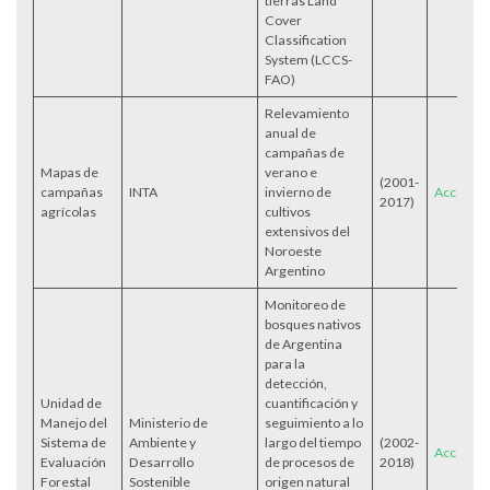
tierras Land
Cover
Classification
System (LCCS-
FAO)
Relevamiento
anual de
campañas de
Mapas de
verano e
(2001-
campañas
INTA
invierno de
Acceder
2017)
agrícolas
cultivos
extensivos del
Noroeste
Argentino
Monitoreo de
bosques nativos
de Argentina
para la
detección,
Unidad de
cuantificación y
Manejo del
Ministerio de
seguimiento a lo
Sistema de
Ambiente y
largo del tiempo
(2002-
Acceder
Evaluación
Desarrollo
de procesos de
2018)
Forestal
Sostenible
origen natural