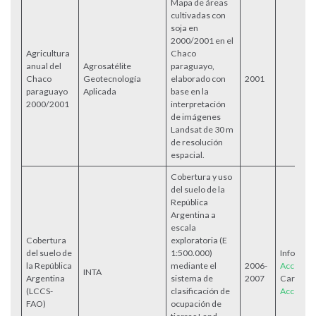
Mapa de áreas
cultivadas con
soja en
2000/2001 en el
Agricultura
Chaco
anual del
Agrosatélite
paraguayo,
Chaco
Geotecnología
elaborado con
2001
paraguayo
Aplicada
base en la
2000/2001
interpretación
de imágenes
Landsat de 30 m
de resolución
espacial.
Cobertura y uso
del suelo de la
República
Argentina a
escala
Cobertura
exploratoria (E
del suelo de
1:500.000)
Informe
la República
mediante el
2006-
Acceder
INTA
Argentina
sistema de
2007
Cartogra
(LCCS-
clasificación de
Acceder
FAO)
ocupación de