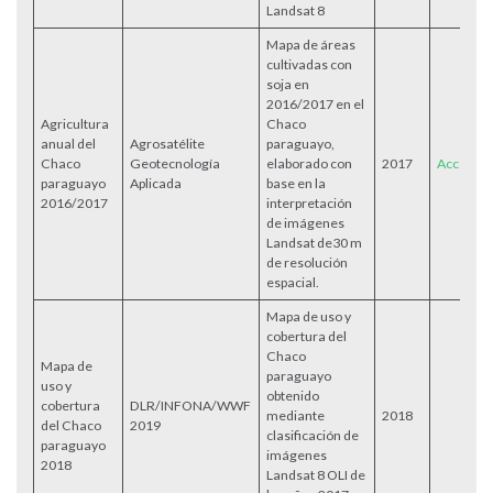
Landsat 8
Mapa de áreas
cultivadas con
soja en
2016/2017 en el
Agricultura
Chaco
anual del
Agrosatélite
paraguayo,
Chaco
Geotecnología
elaborado con
2017
Acceder
paraguayo
Aplicada
base en la
2016/2017
interpretación
de imágenes
Landsat de30 m
de resolución
espacial.
Mapa de uso y
cobertura del
Chaco
Mapa de
paraguayo
uso y
obtenido
cobertura
DLR/INFONA/WWF
mediante
2018
del Chaco
2019
clasificación de
paraguayo
imágenes
2018
Landsat 8 OLI de