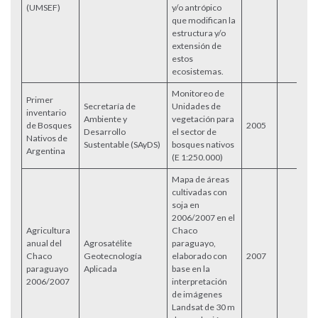
(UMSEF)
y/o antrópico
que modifican la
estructura y/o
extensión de
estos
ecosistemas.
Monitoreo de
Primer
Secretaría de
Unidades de
inventario
Ambiente y
vegetación para
de Bosques
2005
Desarrollo
el sector de
Nativos de
Sustentable (SAyDS)
bosques nativos
Argentina
(E 1:250.000)
Mapa de áreas
cultivadas con
soja en
2006/2007 en el
Agricultura
Chaco
anual del
Agrosatélite
paraguayo,
Chaco
Geotecnología
elaborado con
2007
paraguayo
Aplicada
base en la
2006/2007
interpretación
de imágenes
Landsat de 30 m