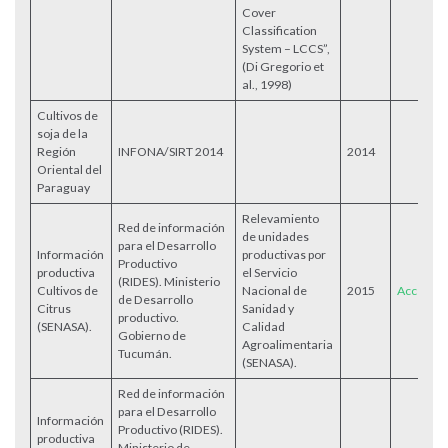
Cover
Classification
System – LCCS”,
(Di Gregorio et
al., 1998)
Cultivos de
soja de la
Región
INFONA/SIRT 2014
2014
Oriental del
Paraguay
Relevamiento
Red de información
de unidades
para el Desarrollo
Información
productivas por
Productivo
productiva
el Servicio
(RIDES). Ministerio
Cultivos de
Nacional de
2015
Acceder
de Desarrollo
Citrus
Sanidad y
productivo.
(SENASA).
Calidad
Gobierno de
Agroalimentaria
Tucumán.
(SENASA).
Red de información
para el Desarrollo
Información
Productivo (RIDES).
productiva
Ministerio de