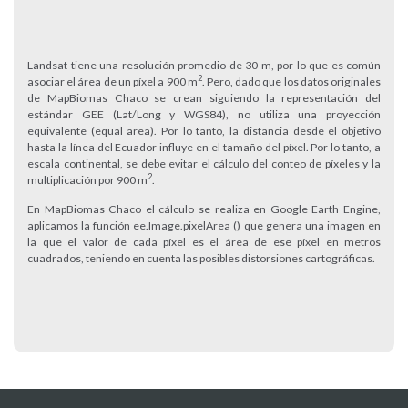
Landsat tiene una resolución promedio de 30 m, por lo que es común
2
asociar el área de un píxel a 900 m
. Pero, dado que los datos originales
de MapBiomas Chaco se crean siguiendo la representación del
estándar GEE (Lat/Long y WGS84), no utiliza una proyección
equivalente (equal area). Por lo tanto, la distancia desde el objetivo
hasta la línea del Ecuador influye en el tamaño del píxel. Por lo tanto, a
escala continental, se debe evitar el cálculo del conteo de píxeles y la
2
multiplicación por 900 m
.
En MapBiomas Chaco el cálculo se realiza en Google Earth Engine,
aplicamos la función ee.Image.pixelArea () que genera una imagen en
la que el valor de cada píxel es el área de ese píxel en metros
cuadrados, teniendo en cuenta las posibles distorsiones cartográficas.