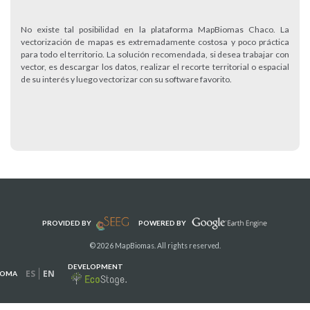
No existe tal posibilidad en la plataforma MapBiomas Chaco. La
vectorización de mapas es extremadamente costosa y poco práctica
para todo el territorio. La solución recomendada, si desea trabajar con
vector, es descargar los datos, realizar el recorte territorial o espacial
de su interés y luego vectorizar con su software favorito.
PROVIDED BY
POWERED BY
© 2026 MapBiomas. All rights reserved.
DEVELOPMENT
ES
EN
IOMA